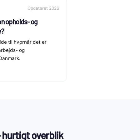
Opdateret 2026
en opholds- og
e?
e til hvornår det er
arbejds- og
 Danmark.
hurtigt overblik