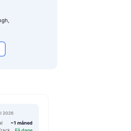
ngh,
 I 2026
l
~1 måned
Track
Få dage