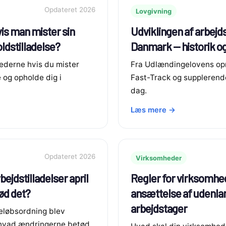
Opdateret 2026
Lovgivning
is man mister sin
Udviklingen af arbejdst
ldstilladelse?
Danmark — historik og
ederne hvis du mister
Fra Udlændingelovens opri
e og opholde dig i
Fast-Track og supplerend
dag.
Læs mere →
Opdateret 2026
Virksomheder
bejdstilladelser april
Regler for virksomhe
ød det?
ansættelse af udenla
arbejdstager
eløbsordning blev
 hvad ændringerne betød