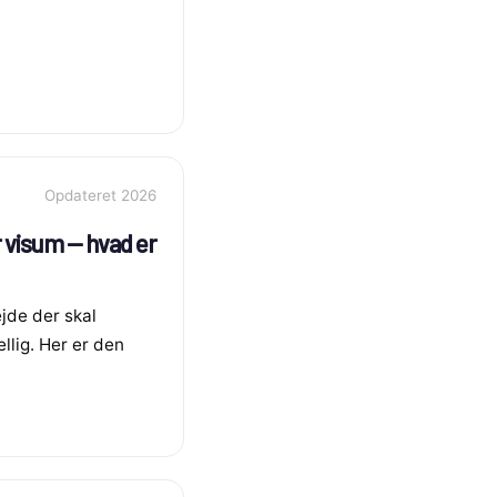
Opdateret 2026
r visum — hvad er
ejde der skal
llig. Her er den