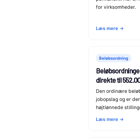
for virksomheder.
Læs mere →
Beløbsordning
Beløbsordningen
direkte til 552.0
Den ordinære belø
jobopslag og er den
højtlønnede stilling
Læs mere →