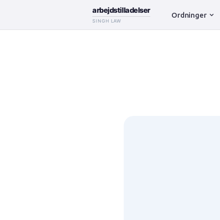
arbejdstilladelser
Ordninger
SINGH LAW