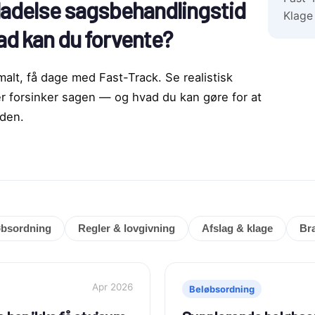
lladelse sagsbehandlingstid
Klage
ad kan du forvente?
alt, få dage med Fast-Track. Se realistisk
er forsinker sagen — og hvad du kan gøre for at
iden.
øbsordning
Regler & lovgivning
Afslag & klage
Br
Apr 2026
Beløbsordning