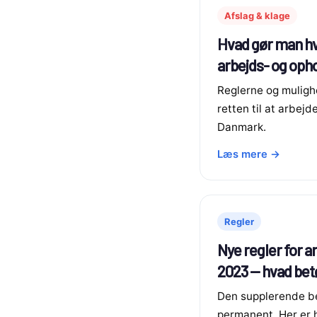
Afslag & klage
Hvad gør man hv
arbejds- og opho
Reglerne og muligh
retten til at arbejd
Danmark.
Læs mere →
Regler
Nye regler for ar
2023 — hvad bet
Den supplerende b
permanent. Her er