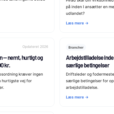
Hvad skal din virksomh
på inden I ansætter en m
udlandet?
Læs mere →
Opdateret 2026
Brancher
 — nemt, hurtigt og
Arbejdstilladelse inde
00 kr.
særlige betingelser
bsordning kræver ingen
Driftsleder og fodermeste
 hurtigste vej for
særlige betingelser for o
er.
arbejdstilladelse.
Læs mere →