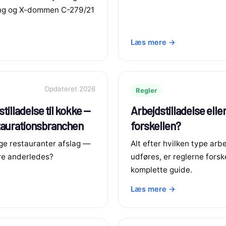
ng og X-dommen C-279/21
Læs mere →
Opdateret 2026
Regler
tilladelse til kokke —
Arbejdstilladelse elle
staurationsbranchen
forskellen?
ge restauranter afslag —
Alt efter hvilken type arb
re anderledes?
udføres, er reglerne forske
komplette guide.
Læs mere →