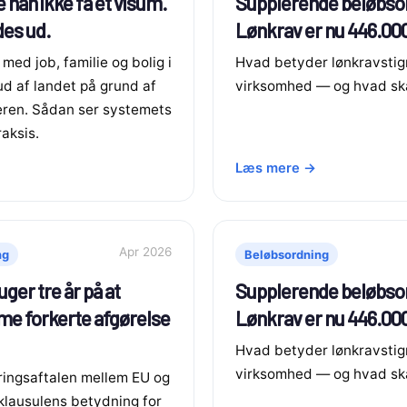
 han ikke få et visum.
Supplerende beløbso
des ud.
Lønkrav er nu 446.000
med job, familie og bolig i
Hvad betyder lønkravstig
ud af landet på grund af
virksomhed — og hvad ska
eren. Sådan ser systemets
raksis.
Læs mere →
Apr 2026
ng
Beløbsordning
ger tre år på at
Supplerende beløbso
e forkerte afgørelse
Lønkrav er nu 446.000
Hvad betyder lønkravstig
virksomhed — og hvad ska
ringsaftalen mellem EU og
l-klausulens betydning for