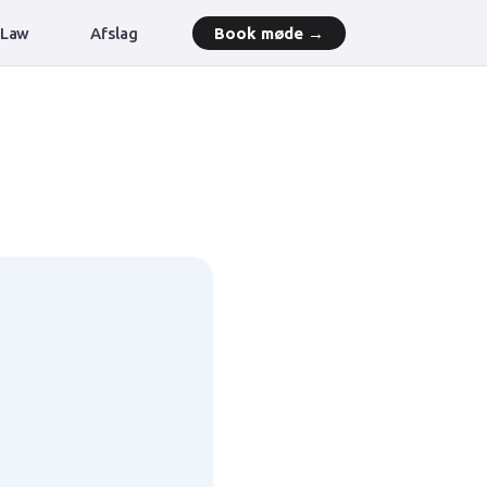
 Law
Afslag
Book møde →