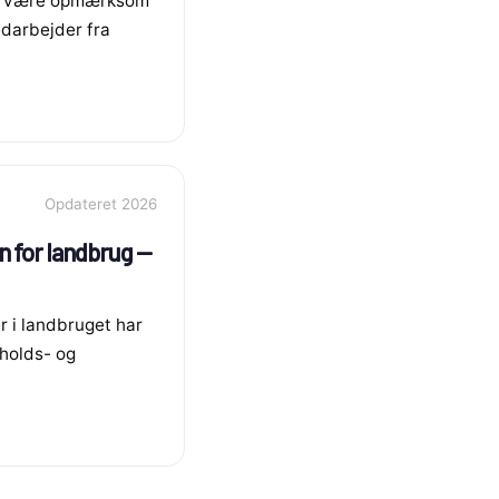
ed være opmærksom
edarbejder fra
Opdateret 2026
n for landbrug —
r i landbruget har
pholds- og