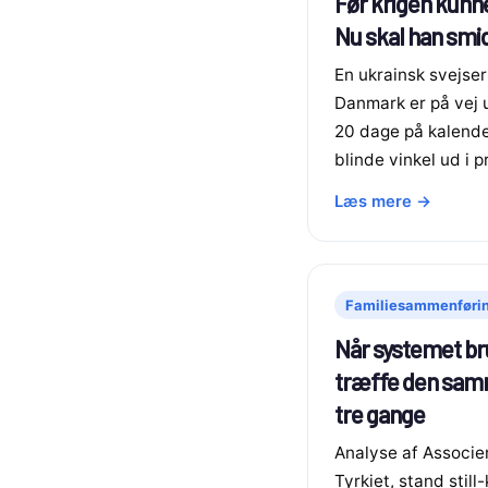
Før krigen kunne
Nu skal han smi
En ukrainsk svejser 
Danmark er på vej 
20 dage på kalend
blinde vinkel ud i p
Læs mere →
Familiesammenføri
Når systemet bru
træffe den samm
tre gange
Analyse af Associe
Tyrkiet, stand stil