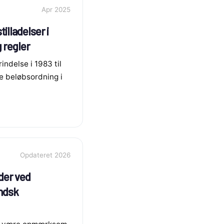
Apr 2025
illadelser i
 regler
ndelse i 1983 til
e beløbsordning i
Opdateret 2026
der ved
ndsk