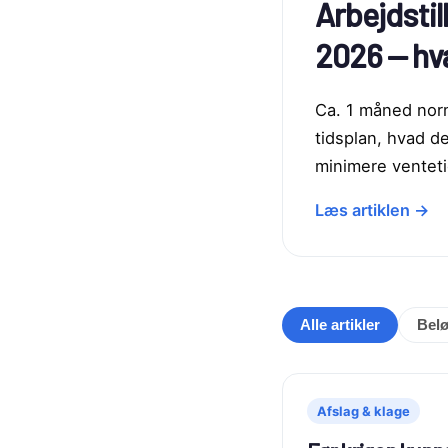
Arbejdsti
2026 — hv
Ca. 1 måned norm
tidsplan, hvad d
minimere ventet
Læs artiklen →
Alle artikler
Bel
Afslag & klage