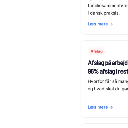
familiesammenføri
i dansk praksis.
Læs mere →
Afslag
Afslag på arbejds
96% afslag i re
Hvorfor får så man
og hvad skal du gø
Læs mere →