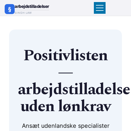
arbejdstilladelser
SINGH LAW
Positivlisten
—
arbejdstilladelse
uden lønkrav
Ansæt udenlandske specialister