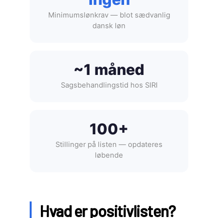
Minimumslønkrav — blot sædvanlig
dansk løn
~1 måned
Sagsbehandlingstid hos SIRI
100+
Stillinger på listen — opdateres
løbende
Hvad er positivlisten?