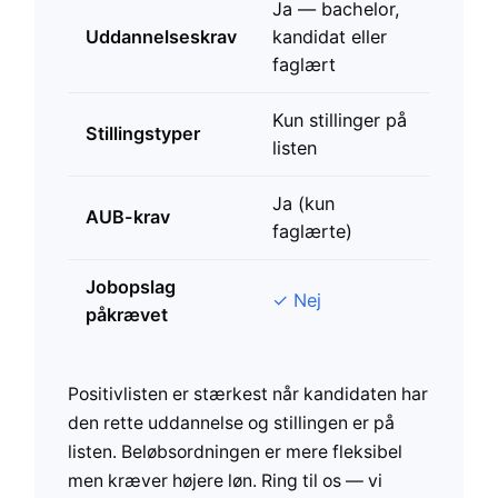
Ja — bachelor,
✓ Ing
Uddannelseskrav
kandidat eller
uddan
faglært
Kun stillinger på
✓ Alle
Stillingstyper
listen
stilli
Ja (kun
AUB-krav
✓ Nej
faglærte)
Jobopslag
Ja — 
✓ Nej
påkrævet
Jobne
Positivlisten er stærkest når kandidaten har
den rette uddannelse og stillingen er på
listen. Beløbsordningen er mere fleksibel
men kræver højere løn. Ring til os — vi