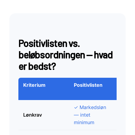
Positivlisten vs.
beløbsordningen — hvad
er bedst?
Kriterium
Positivlisten
Suppl
beløb
✓ Markedsløn
446.00
Lønkrav
— intet
(2026
minimum