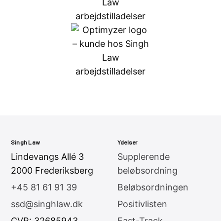
Singh Law
Ydelser
Lindevangs Allé 3
Supplerende
2000 Frederiksberg
beløbsordning
+45 81 61 91 39
Beløbsordningen
ssd@singhlaw.dk
Positivlisten
CVR: 32685943
Fast-Track