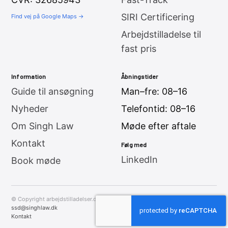
SIRI Certificering
Find vej på Google Maps →
Arbejdstilladelse til
fast pris
Information
Åbningstider
Guide til ansøgning
Man–fre: 08–16
Nyheder
Telefontid: 08–16
Om Singh Law
Møde efter aftale
Kontakt
Følg med
LinkedIn
Book møde
© Copyright arbejdstilladelser.dk 2020–2026 | CVR 32685943 |
ssd@singhlaw.dk
Kontakt