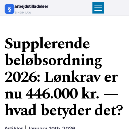
arbejdstilladelser
SINGH LAW
Supplerende
beløbsordning
2026: Lønkrav er
nu 446.000 kr. —
hvad betyder det?
Artikler
|
January 10th, 2026