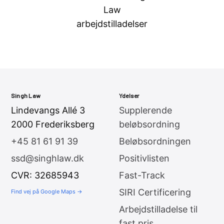
Singh Law
Ydelser
Lindevangs Allé 3
Supplerende
2000 Frederiksberg
beløbsordning
+45 81 61 91 39
Beløbsordningen
ssd@singhlaw.dk
Positivlisten
CVR: 32685943
Fast-Track
SIRI Certificering
Find vej på Google Maps →
Arbejdstilladelse til
fast pris