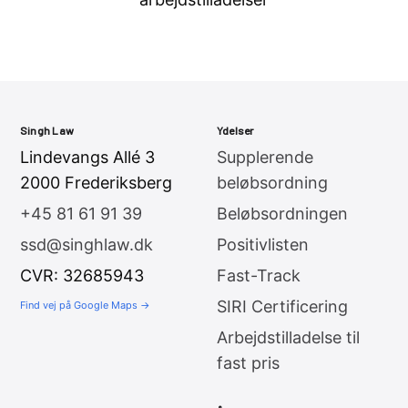
Singh Law
Ydelser
Lindevangs Allé 3
Supplerende
2000 Frederiksberg
beløbsordning
+45 81 61 91 39
Beløbsordningen
ssd@singhlaw.dk
Positivlisten
CVR: 32685943
Fast-Track
SIRI Certificering
Find vej på Google Maps →
Arbejdstilladelse til
fast pris