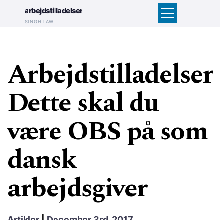
arbejdstilladelser
SINGH LAW
Arbejdstilladelser:
Dette skal du
være OBS på som
dansk
arbejdsgiver
Artikler
|
December 3rd, 2017