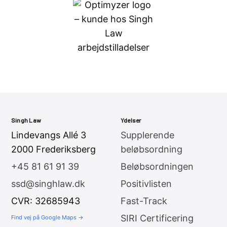
Singh Law
Ydelser
Lindevangs Allé 3
Supplerende
2000 Frederiksberg
beløbsordning
+45 81 61 91 39
Beløbsordningen
ssd@singhlaw.dk
Positivlisten
CVR: 32685943
Fast-Track
SIRI Certificering
Find vej på Google Maps →