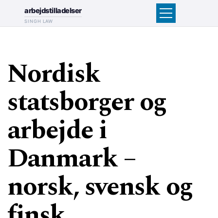
arbejdstilladelser
SINGH LAW
Nordisk
statsborger og
arbejde i
Danmark –
norsk, svensk og
finsk