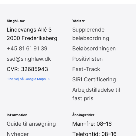
Singh Law
Ydelser
Lindevangs Allé 3
Supplerende
2000 Frederiksberg
beløbsordning
+45 81 61 91 39
Beløbsordningen
ssd@singhlaw.dk
Positivlisten
CVR: 32685943
Fast-Track
SIRI Certificering
Find vej på Google Maps →
Arbejdstilladelse til
fast pris
Information
Åbningstider
Guide til ansøgning
Man–fre: 08–16
Nyheder
Telefontid: 08–16